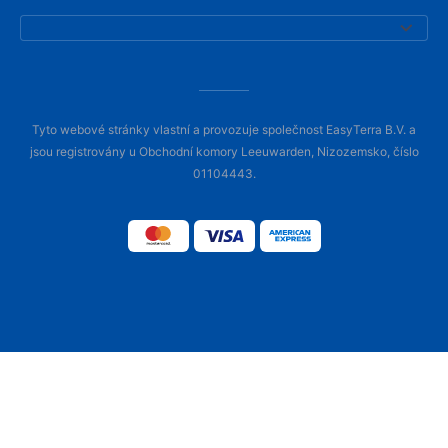
Tyto webové stránky vlastní a provozuje společnost EasyTerra B.V. a
jsou registrovány u Obchodní komory Leeuwarden, Nizozemsko, číslo
01104443.