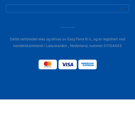
Dette nettstedet eies og drives av EasyTerra B.V., og er registrert ved
handelskammeret i Leeuwarden , Nederland, nummer 01104443