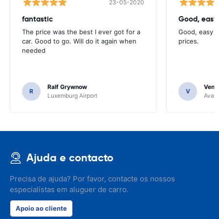
23-05-2020
fantastic
Good, easy
The price was the best I ever got for a
Good, easy t
car. Good to go. Will do it again when
prices.
needed
Ralf Grywnow
Venka
R
V
Luxemburg Airport
Avant
Ajuda e contacto
Precisa de ajuda? Por favor, contacte os nossos
especialistas em aluguer de carro.
Apoio ao cliente