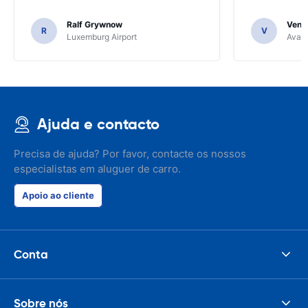
Ralf Grywnow
Venka
R
V
Luxemburg Airport
Avant
Ajuda e contacto
Precisa de ajuda? Por favor, contacte os nossos
especialistas em aluguer de carro.
Apoio ao cliente
Conta
Sobre nós