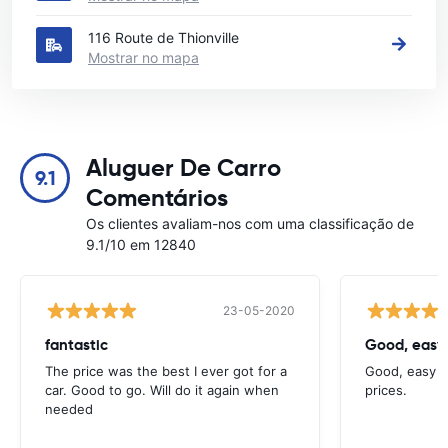
116 Route de Thionville
Mostrar no mapa
Aluguer De Carro
9.1
Comentários
Os clientes avaliam-nos com uma classificação de
9.1/10 em 12840
23-05-2020
fantastic
Good, easy
The price was the best I ever got for a
Good, easy t
car. Good to go. Will do it again when
prices.
needed