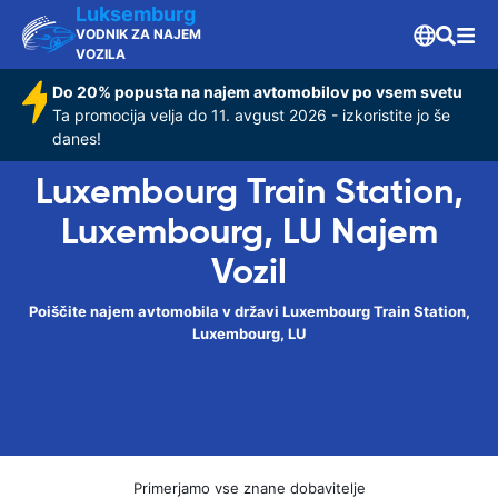
Luksemburg
VODNIK ZA NAJEM
VOZILA
Do 20% popusta na najem avtomobilov po vsem svetu
Ta promocija velja do 11. avgust 2026 - izkoristite jo še
danes!
Luxembourg Train Station,
Luxembourg, LU Najem
Vozil
Poiščite najem avtomobila v državi Luxembourg Train Station,
Luxembourg, LU
Primerjamo vse znane dobavitelje