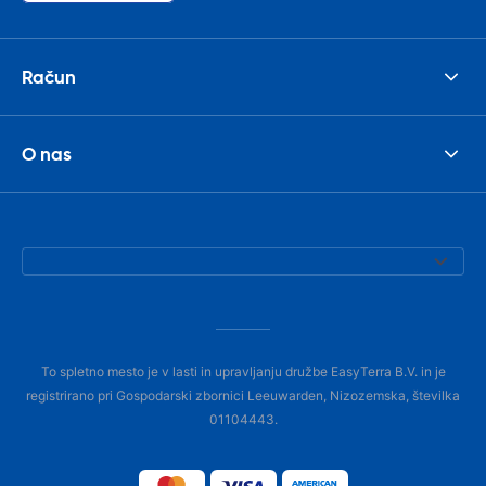
Račun
O nas
To spletno mesto je v lasti in upravljanju družbe EasyTerra B.V. in je
registrirano pri Gospodarski zbornici Leeuwarden, Nizozemska, številka
01104443.