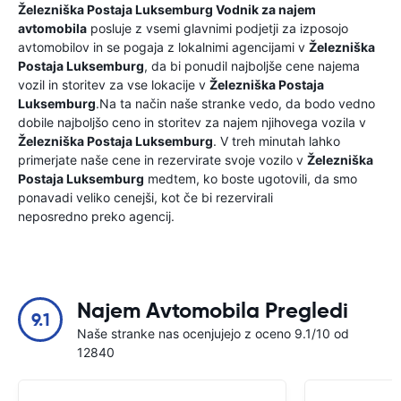
Železniška Postaja Luksemburg
Vodnik za najem
avtomobila
posluje z vsemi glavnimi podjetji za izposojo
avtomobilov in se pogaja z lokalnimi agencijami v
Železniška
Postaja Luksemburg
, da bi ponudil najboljše cene najema
vozil in storitev za vse lokacije v
Železniška Postaja
Luksemburg
.Na ta način naše stranke vedo, da bodo vedno
dobile najboljšo ceno in storitev za najem njihovega vozila v
Železniška Postaja Luksemburg
. V treh minutah lahko
primerjate naše cene in rezervirate svoje vozilo v
Železniška
Postaja Luksemburg
medtem, ko boste ugotovili, da smo
ponavadi veliko cenejši, kot če bi rezervirali
neposredno preko agencij.
Najem Avtomobila Pregledi
9.1
Naše stranke nas ocenjujejo z oceno 9.1/10 od
12840