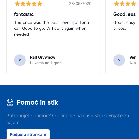
23-05-2020
fantastic
Good, easy
The price was the best I ever got for a
Good, easy t
car. Good to go. Will do it again when
prices.
needed
Ralf Grywnow
Venka
R
V
Luxemburg Airport
Avant
Pomoč in stik
Potrebujete pomoč? Obrnite se na naše strokovnjake za
najem.
Podpora strankam