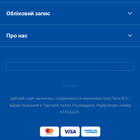
Обліковий запис
Про нас
Цей веб-сайт належить і управляється компанією EasyTerra B.V. і
зареєстрований в Торговій палаті Леувардена, Нідерланди, номер
01104443.