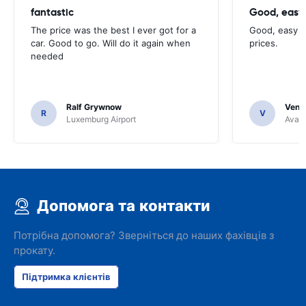
fantastic
Good, easy
The price was the best I ever got for a
Good, easy t
car. Good to go. Will do it again when
prices.
needed
Ralf Grywnow
Venka
R
V
Luxemburg Airport
Avant
Допомога та контакти
Потрібна допомога? Зверніться до наших фахівців з
прокату.
Підтримка клієнтів