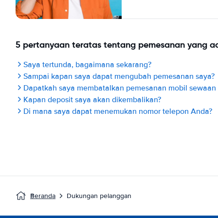
5 pertanyaan teratas tentang pemesanan yang a
Saya tertunda, bagaimana sekarang?
Sampai kapan saya dapat mengubah pemesanan saya?
Dapatkah saya membatalkan pemesanan mobil sewaan 
Kapan deposit saya akan dikembalikan?
Di mana saya dapat menemukan nomor telepon Anda?
Beranda
Dukungan pelanggan