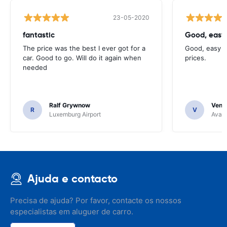
23-05-2020
fantastic
Good, easy
The price was the best I ever got for a
Good, easy t
car. Good to go. Will do it again when
prices.
needed
Ralf Grywnow
Venka
R
V
Luxemburg Airport
Avant
Ajuda e contacto
Precisa de ajuda? Por favor, contacte os nossos
especialistas em aluguer de carro.