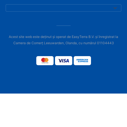
Acest site web este deținut și operat de EasyTerra B.V. și înregistrat la
Camera de Comerț Leeuwarden, Olanda, cu numărul 01104443