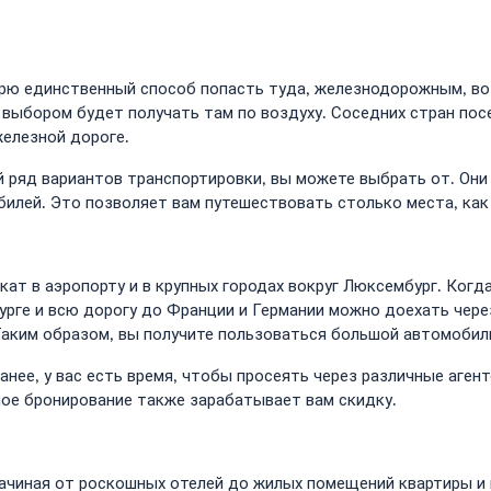
орю единственный способ попасть туда, железнодорожным, во
м выбором будет получать там по воздуху. Соседних стран по
железной дороге.
ый ряд вариантов транспортировки, вы можете выбрать от. Он
лей. Это позволяет вам путешествовать столько места, как 
кат в аэропорту и в крупных городах вокруг Люксембург. Ког
рге и всю дорогу до Франции и Германии можно доехать чере
Таким образом, вы получите пользоваться большой автомобил
нее, у вас есть время, чтобы просеять через различные аген
ное бронирование также зарабатывает вам скидку.
ачиная от роскошных отелей до жилых помещений квартиры и 