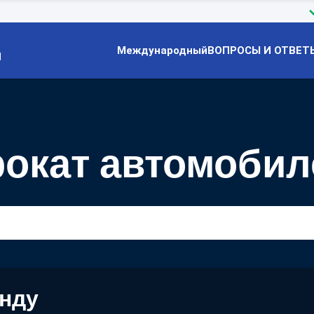
Международный
ВОПРОСЫ И ОТВЕТ
Й
окат автомобил
енду