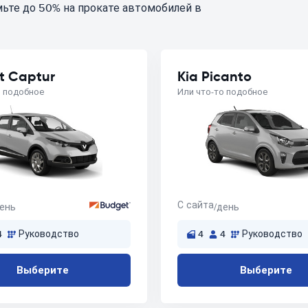
ьте до 50% на прокате автомобилей в
t Captur
Kia Picanto
о подобное
Или что-то подобное
С сайта
день
/день
4
Руководство
4
4
Руководство
Выберите
Выберите