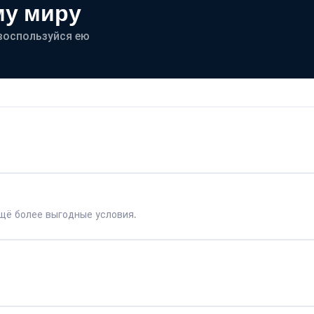
му миру
- воспользуйся ею
щё более выгодные условия.