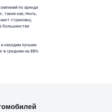
компаний по аренде
 такие как; Hertz,
лючают страховку,
 в большинстве
 и находим лучшие
г в среднем на 35%
томобилей