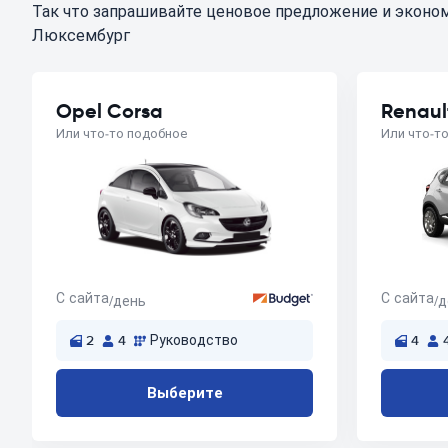
Так что запрашивайте ценовое предложение и эконом
Люксембург
Opel Corsa
Renaul
Или что-то подобное
Или что-т
С сайта
С сайта
/день
/
2
4
Руководство
4
Выберите