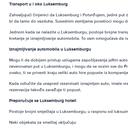
Transport u i oko Luksemburg
Zahvaljujući činjenici da Luksemburg i Potvrđujem, jedini put 
bi da tamo do vazduha. Susednim zemljama posetioci mogu da v
Jednom kada se nalazite u Luksemburgu, postoje brojne transpor
kretanje je iznajmljivanje automobila. To vam omogućava da na t
Iznajmljivanje automobila u Luksemburgu
Mogu li da dobijem pristup uslugama zapošljavanja jeftin aut
neverovatan put u Luksemburgu, i mogu da se vozim sve do Fr
ovako, ti se privesti kraju veliki auto hire popuste iz kompanije
Kada odlučite da unapred rezervisati iznajmljen auto, imate 
rezervacija takođe zarađuje ti popust.
Preporučuje se Luksemburg hoteli
Postoje brojni smještaja u Luksemburgu, u rasponu od luksuzn
Neki objekata za smeštaj uključuju: