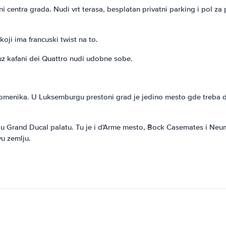
zini centra grada. Nudi vrt terasa, besplatan privatni parking i pol 
koji ima francuski twist na to.
uz kafani dei Quattro nudi udobne sobe.
menika. U Luksemburgu prestoni grad je jedino mesto gde treba da p
u Grand Ducal palatu. Tu je i d'Arme mesto, Bock Casemates i Neum
vu zemlju.