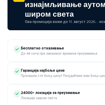
изнајмљивање ауто
широм света
Ова промоција важи до 11. август 2026. - ис
Бесплатно отказивање
До 48 сати пре заказаног времена преузимања
Гаранција најбоље цене
Пронашли сте бољу цену? Понудићемо вам бољу цен
24000+ локација за преузимање
Локације широм света