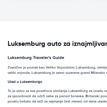
Luksemburg auto za iznajmljivan
Luksemburg Traveler's Guide
Zvanično je poznat kao Veliko Vojvodstvo Luksemburg, zemlja 
veliki vojvoda. Luksemburg je samo suverene grand Milansko 
Ulazi u Luksemburgu
To je uslov za sve posetioce unošenja Luksemburg za izradu r
za sposobnost da održi sebe za period boravka. Britanski pos
posetu trebalo da važi za najmanje šest meseci od dana ulask