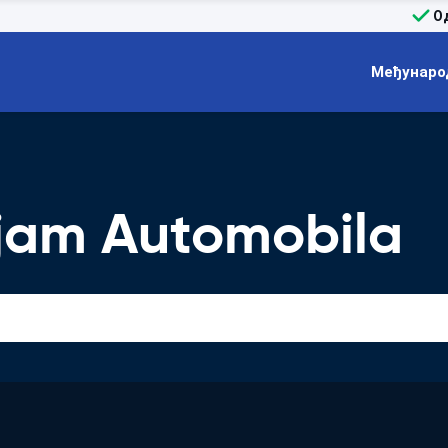
О
Међунаро
jam Automobila