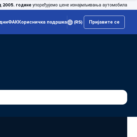
д 2005. године
упоређујемо цене изнајмљивања аутомобила
дни
ФАК
Корисничка подршка
(RS)
Пријавите се