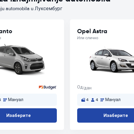
vanju automobila u Луксембург
canto
Opel Astra
о
Или слично
Од
/дан
4
Мануал
4
4
Мануал
Изаберите
Изаберите