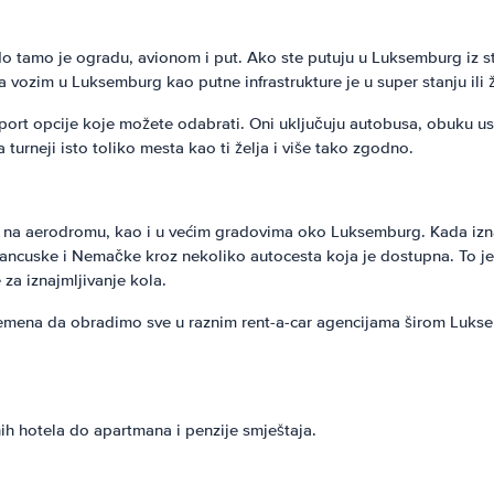
do tamo je ogradu, avionom i put. Ako ste putuju u Luksemburg iz st
ozim u Luksemburg kao putne infrastrukture je u super stanju ili 
t opcije koje možete odabrati. Oni uključuju autobusa, obuku uslug
urneji isto toliko mesta kao ti želja i više tako zgodno.
o na aerodromu, kao i u većim gradovima oko Luksemburg. Kada izna
ancuske i Nemačke kroz nekoliko autocesta koja je dostupna. To j
 za iznajmljivanje kola.
vremena da obradimo sve u raznim rent-a-car agencijama širom Luks
ih hotela do apartmana i penzije smještaja.