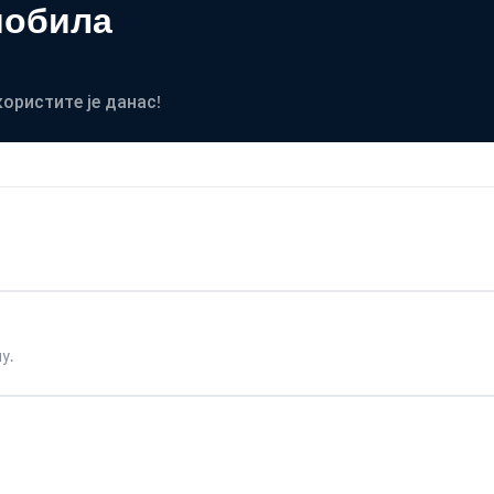
мобила
користите је данас!
у.