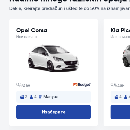
Dakle, kreirajte predračun i uštedite do 50% na iznamlji
Opel Corsa
Kia Pi
Или слично
Или сличн
Од
Од
/дан
/дан
2
4
Мануал
4
Изаберите