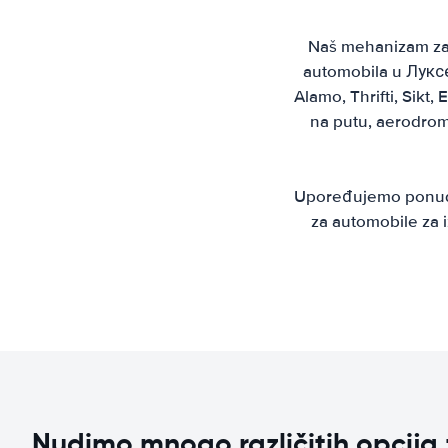
Naš mehanizam za r
automobila u Луксе
Alamo, Thrifti, Sikt
na putu, aerodrom
Upoređujemo ponude 
za automobile za i
Nudimo mnogo različitih opcija 