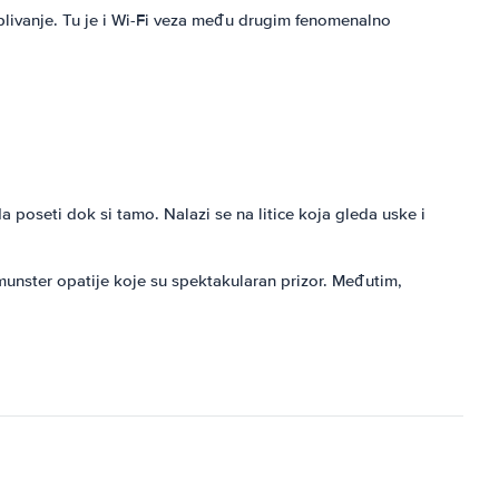
za plivanje. Tu je i Wi-Fi veza među drugim fenomenalno
oseti dok si tamo. Nalazi se na litice koja gleda uske i
unster opatije koje su spektakularan prizor. Međutim,