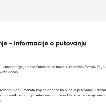
je - informacije o putovanju
Luksemburga je potvrđujem da se nalazi u zapadnoj Evropi. To je ot
sveta danas.
elevantnih dokumenata koji se odnose na njihova putovanja u stan
etioci među drugim posetiocima Evropske Unije ne zahtevaju imati 
a.