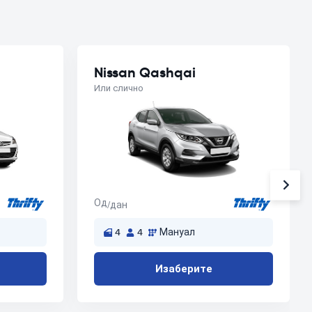
Nissan Qashqai
Или слично
Од
/дан
4
4
Мануал
Изаберите