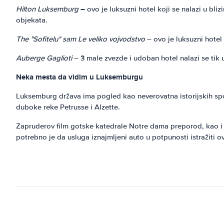
–
Hilton Luksemburg
ovo je luksuzni hotel koji se nalazi u bli
objekata.
The "Sofitelu" sam Le veliko vojvodstvo
– ovo je luksuzni hotel 
Auberge Gaglioti
– 3 male zvezde i udoban hotel nalazi se tik 
Neka mesta da vidim u Luksemburgu
Luksemburg država ima pogled kao neverovatna istorijskih spo
duboke reke Petrusse i Alzette.
Zapruderov film gotske katedrale Notre dama preporod, kao i 
potrebno je da usluga iznajmljeni auto u potpunosti istražiti o