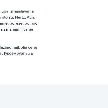
luga iznajmljivanja
to su; Hertz, Avis,
uranje, poreze, pomoć
 za iznajmljivanje
lazimo najbolje cene
lji Луксембург su u