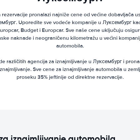
ezervacije pronalazi najniže cene od većine dobavljača us
мбург. Uporedite sve vodeće kompanije u Луксембург kao š
, Europcar, Budget i Europcar. Sve naše cene uključuju osig
ske naknade i neograničenu kilometražu u većini kompanija
automobila.
različitih agencija za iznajmljivanje u Луксембург i prona
znajmljivanje. Sve cene za iznajmljivanje automobila u zem
proseku 35% jeftinije od direktne rezervacije.
za iznajmljivanje automobila