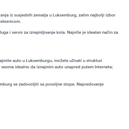
anja iz susjednih zemalja u Luksemburg, zatim najbolji izbor
železnicom.
a i servis za iznajmljivanje kola. Najviše je idealan način za
jmite auto u Luksemburgu, možete uživati u strukturi
e veoma idealno da iznajmim auto unapred putem Interneta;
emburg se zadovoljiti sa povoljne stope. Napredovanje