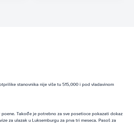
prilike stanovnika nije više tu 515,000 i pod vladavinom
ar poene. Takođe je potrebno za sve posetioce pokazati dokaz
vize za ulazak u Luksemburgu za prva tri meseca. Pasoš za