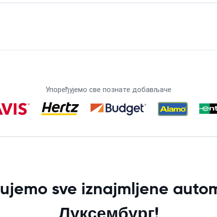
Упоређујемо све познате добављаче
ujemo sve iznajmljene autom
Луксембург!