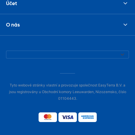
Účet
O nás
Tyto webové stránky vlastní a provozuje společnost EasyTerra B.V. a
jsou registrovány u Obchodní komory Leeuwarden, Nizozemsko, číslo
01104443.