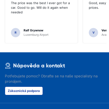
The price was the best I ever got for a
Good, easy t
car. Good to go. Will do it again when
prices.
needed
Ralf Grywnow
Venka
R
V
Luxemburg Airport
Avant
Nápověda a kontakt
Potřebujete pomoc? Obraťte se na naše specialisty na
pronájem.
Zákaznická podpora