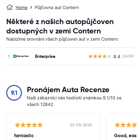
Home
Půjčovna aut Contern
Některé z našich autopůjčoven
dostupných v zemi Contern
Nabízíme srovnání všech půjčoven aut v zemi Contern:
Enterprise
8.4
(2409)
Pronájem Auta Recenze
9.1
Naši zákazníci nás hodnotí známkou 9.1/10 ze
všech 12842
23-05-2020
fantastic
Good, easy