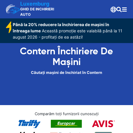
Luxemburg
GHID DE INCHIRIERI
AUTO
Până la 20% reducere la închirierea de mașini în
întreaga lume
Această promoție este valabilă până la 11
august 2026 - profitați de ea astăzi!
Contern Închiriere De
Maşini
Căutați mașini de închiriat în Contern
Comparăm toți furnizorii cunoscuți