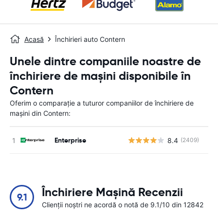
Acasă
Închirieri auto Contern
Unele dintre companiile noastre de
închiriere de mașini disponibile în
Contern
Oferim o comparație a tuturor companiilor de închiriere de
mașini din Contern:
Enterprise
8.4
(2409)
Nu
Închiriere Mașină Recenzii
9.1
Clienții noștri ne acordă o notă de 9.1/10 din 12842