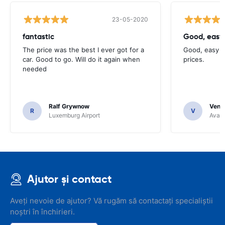
23-05-2020
fantastic
Good, easy
The price was the best I ever got for a
Good, easy t
car. Good to go. Will do it again when
prices.
needed
Ralf Grywnow
Venka
R
V
Luxemburg Airport
Avant
Ajutor și contact
Aveți nevoie de ajutor? Vă rugăm să contactați specialiștii
noștri în închirieri.