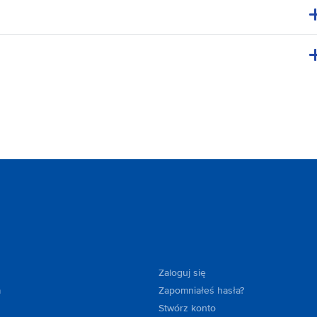
Zaloguj się
a
Zapomniałeś hasła?
Stwórz konto